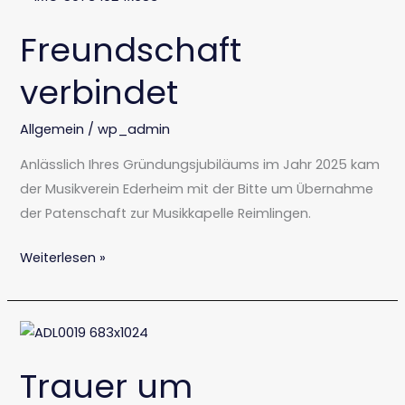
verbindet
Freundschaft
verbindet
Allgemein
/
wp_admin
Anlässlich Ihres Gründungsjubiläums im Jahr 2025 kam
der Musikverein Ederheim mit der Bitte um Übernahme
der Patenschaft zur Musikkapelle Reimlingen.
Weiterlesen »
Trauer
um
Trauer um
Ehrenmitglied Otto
Müller