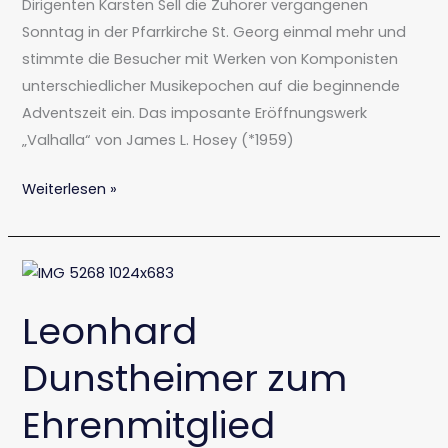
Dirigenten Karsten Sell die Zuhörer vergangenen
Sonntag in der Pfarrkirche St. Georg einmal mehr und
stimmte die Besucher mit Werken von Komponisten
unterschiedlicher Musikepochen auf die beginnende
Adventszeit ein. Das imposante Eröffnungswerk
„Valhalla“ von James L. Hosey (*1959)
Weiterlesen »
Leonhard
Dunstheimer
Leonhard
zum
Ehrenmitglied
Dunstheimer zum
ernannt
Ehrenmitglied