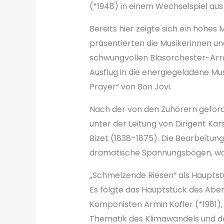
(*1948) in einem Wechselspiel au
Bereits hier zeigte sich ein hohe
präsentierten die Musikerinnen u
schwungvollen Blasorchester-Arra
Ausflug in die energiegeladene Mu
Prayer“ von Bon Jovi.
Nach der von den Zuhörern geford
unter der Leitung von Dirigent Ka
Bizet (1838–1875). Die Bearbeitun
dramatische Spannungsbögen, was
„Schmelzende Riesen“ als Haupts
Es folgte das Hauptstück des Abe
Komponisten Armin Kofler (*1981)
Thematik des Klimawandels und de