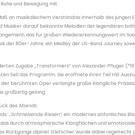
s Ruhe und Bewegung mit.
s Maß an musikalischem Verständnis innerhalb des jungen 
nd Musiker darauf bekannte Melodien der legendären brit
ngement, das für großen Wiedererkennungswert im Saal 
sik der 80er-Jahre: ein Medley der US-Band Journey sowie
erten Zugabe „Transformers“ von Alexander Pfluger (*1
rsten Sell das Programm. Sie eröffnete ihren Teil mit Au
g der berühmten Oper verlangte große klangliche Präzisio
 großartig gelang.
tück des Abends
nds:
„Schmelzende Riesen“
, ein modernes sinfonisches Bl
, das durch atmosphärische Klangflächen und emotionale
s Rückgangs alpiner Gletscher wurde dabei regelrecht g