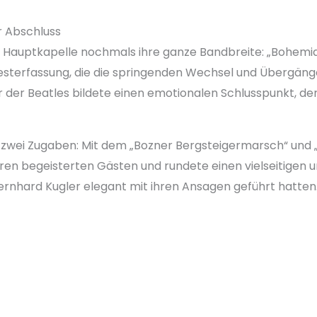
r Abschluss
ie Hauptkapelle nochmals ihre ganze Bandbreite: „Bohem
esterfassung, die die springenden Wechsel und Übergänge
r der Beatles bildete einen emotionalen Schlusspunkt, de
zwei Zugaben: Mit dem „Bozner Bergsteigermarsch“ und „L
hren begeisterten Gästen und rundete einen vielseitigen
ernhard Kugler elegant mit ihren Ansagen geführt hatten