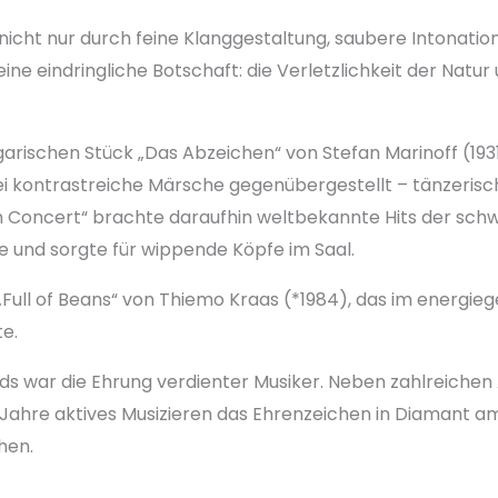
nicht nur durch feine Klanggestaltung, saubere Intonatio
ne eindringliche Botschaft: die Verletzlichkeit der Natur u
arischen Stück „Das Abzeichen“ von Stefan Marinoff (19
i kontrastreiche Märsche gegenübergestellt – tänzerische
in Concert“ brachte daraufhin weltbekannte Hits der sc
e und sorgte für wippende Köpfe im Saal.
„Full of Beans“ von Thiemo Kraas (*1984), das im energ
te.
s war die Ehrung verdienter Musiker. Neben zahlreiche
0 Jahre aktives Musizieren das Ehrenzeichen in Diamant 
hen.